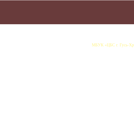
МБУК «ЦБС г. Гусь-Хру