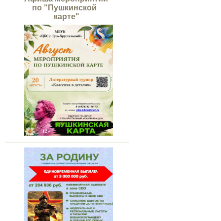
по "Пушкинской
карте"