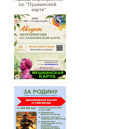
по "Пушкинской
карте"