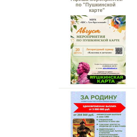
по "Пушкинской
карте"