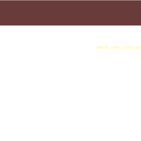
МБУК «ЦБС г. Гусь-Хру