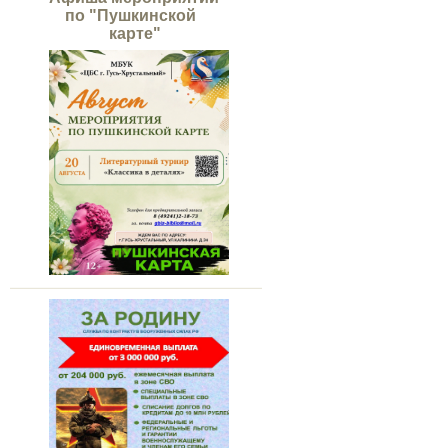
по "Пушкинской
карте"