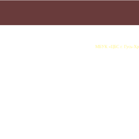
МБУК «ЦБС г. Гусь-Хру