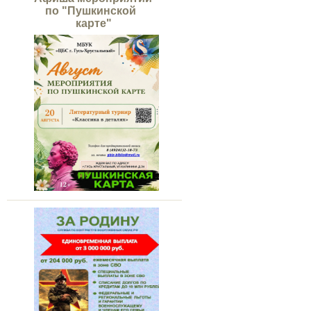
по "Пушкинской
карте"