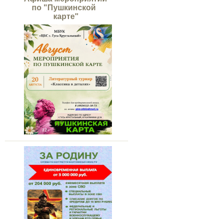
по "Пушкинской
карте"