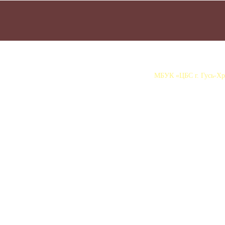
МБУК «ЦБС г. Гусь-Хру