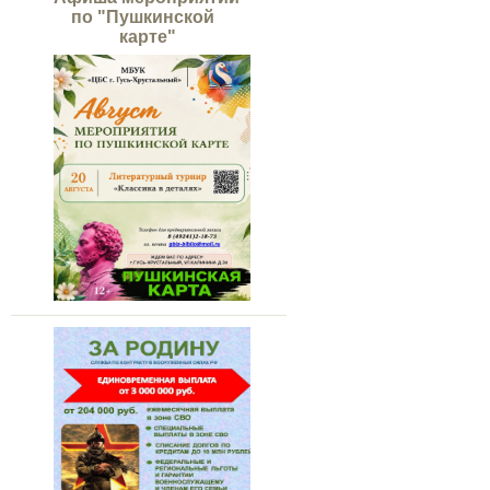
по "Пушкинской
карте"