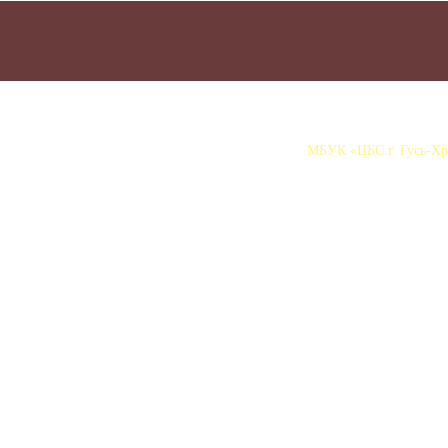
МБУК «ЦБС г. Гусь-Хру