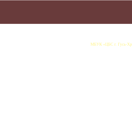
МБУК «ЦБС г. Гусь-Хру