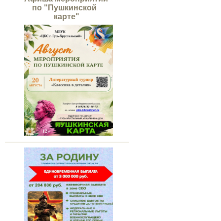
по "Пушкинской
карте"