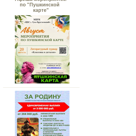
по "Пушкинской
карте"