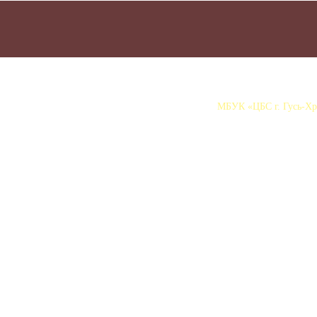
МБУК «ЦБС г. Гусь-Хру