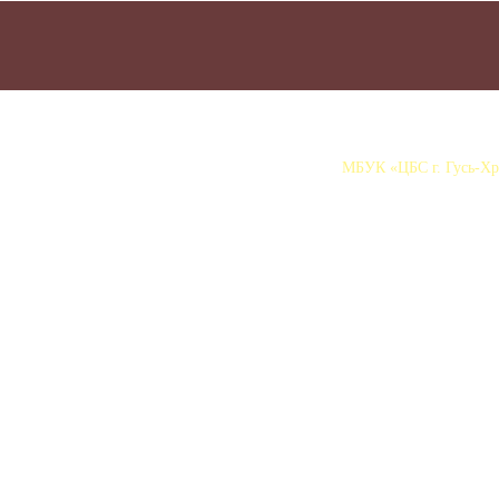
МБУК «ЦБС г. Гусь-Хру