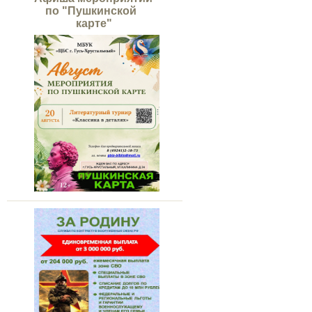
по "Пушкинской
карте"