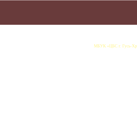
МБУК «ЦБС г. Гусь-Хру