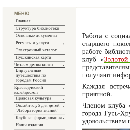
МЕНЮ
Главная
Структура библиотеки
Работа с соци
Основные документы
старшего поко
Ресурсы и услуги
Электронный каталог
работе библиот
Пушкинская карта
клуб «
Золотой
Читаем детям книги
представителя
Виртуальные
получают инфо
путешествия по
городам России
Каждая встре
Краеведческий
калейдоскоп
приятной.
Правовая культура
Членом клуба 
Онлайн-клуб для детей
"Лаборатория знаний"
города Гусь-Хр
Клубные формирования
удовольствием п
Наши издания