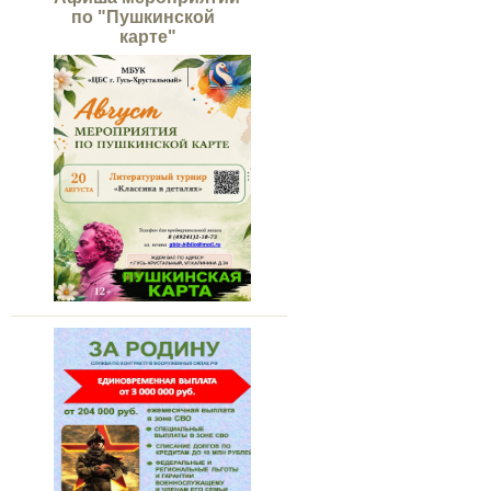
по "Пушкинской
карте"