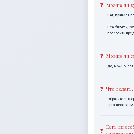
Можно ли к
Нет, правила п
Все билеты, ку
попросить пре
Можно ли сх
Да, можно, есл
Что делать,
Обратитесь в о
организатором
Есть ли ос
многодетны