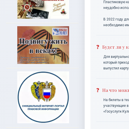
Пластиковую ка
неудобно испол
В 2022 году дл
необходимо им
Будет ли у 
Для виртуально
который приход
выпустил карту
На что мож
На билеты в те
участвующие в
«Госуслуги.Кул