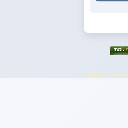
МБУК «ЦБС г. Гусь-Хру