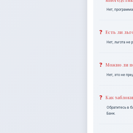
Нет, программа
Есть ли ль
Нет, льгота не
Можно ли п
Нет, это не пр
Как заблоки
Обратитесь в б
Банк.