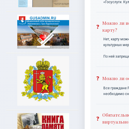
«Госуслуги. Ку
Можно ли и
карту?
Нет, карту мож
культурных ме
По ней запреще
Можно ли о
Все граждане Р
необходимо сна
Обязательн
виртуально