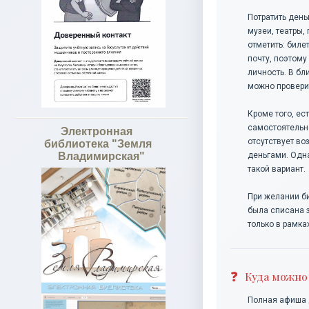
Потратить день
музеи, театры,
отметить: биле
почту, поэтому
личность. В б
можно провери
Кроме того, ес
самостоятельно
Электронная
отсутствует во
библиотека "Земля
деньгами. Одна
Владимирская"
такой вариант.
При желании би
была списана з
только в рамка
Куда можно
Полная афиша 