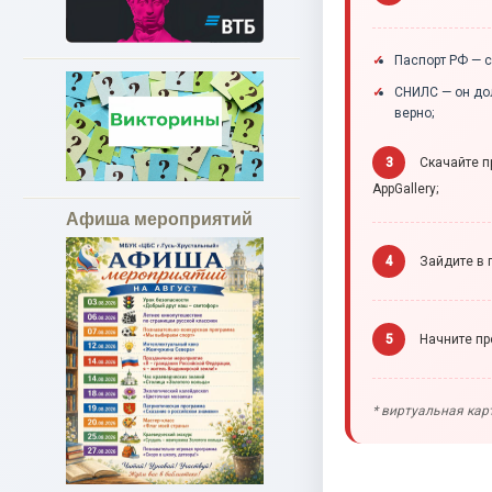
Паспорт РФ — с
СНИЛС — он дол
верно;
3
Скачайте 
AppGallery;
Афиша мероприятий
4
Зайдите в п
5
Начните пр
* виртуальная кар