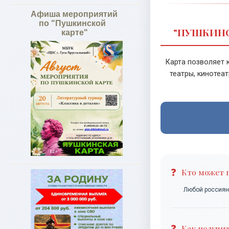
Афиша мероприятий
по "Пушкинской
"ПУШКИНС
карте"
Карта позволяет 
театры, кинотеа
Кто может 
Любой россияни
Как получит