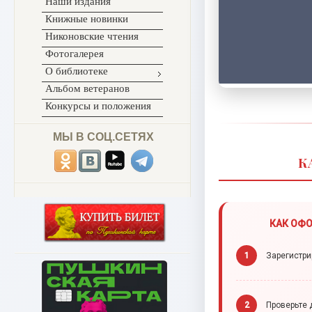
Наши издания
Книжные новинки
Никоновские чтения
Фотогалерея
О библиотеке
Альбом ветеранов
Конкурсы и положения
МЫ В СОЦ.СЕТЯХ
К
КАК ОФО
1
Зарегистрир
2
Проверьте 