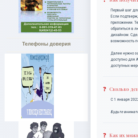
Первый шаг для
Если подтверж
приложении. Те
обратиться в л
дизайном. Сдел
возможность по
Телефоны доверия
Далее нужно за
доступно для A
доступных мер
Сколько ден
С 1 января 202
Будьте внимате
Как их мож