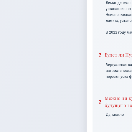
Лимит денежных
устанавливает
Неиспользован
лимита, устано
В 2022 году ли
Будет ли П
Виртуальная ка
автоматически.
перевыпуска фи
Можно ли к
будущего г
Да, можно.