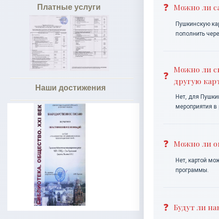
Можно ли с
Платные услуги
Пушкинскую кар
пополнить чере
Можно ли с
другую кар
Наши достижения
Нет, для Пушки
мероприятия в
Можно ли о
Нет, картой мо
программы.
Будут ли н