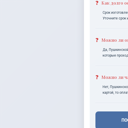
Как долго 
Срок изготовле
Уточните срок 
Можно ли о
Да, Пушкинской
которые прохо
Можно ли ч
Нет, Пушкинско
картой, то опл
ПО