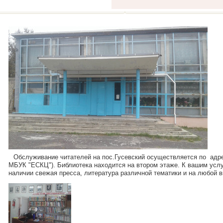
Обслуживание читателей на пос.Гусевский осуществляется по адрес
МБУК "ЕСКЦ"). Библиотека находится на втором этаже. К вашим услу
наличии свежая пресса, литература различной тематики и на любой 