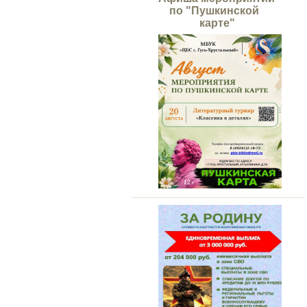
по "Пушкинской
карте"