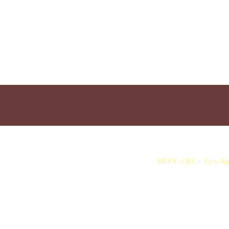
МБУК «ЦБС г. Гусь-Хру