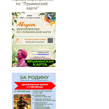
по "Пушкинской
карте"