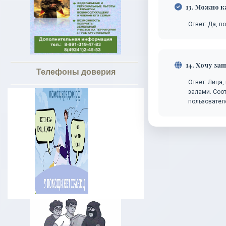
13. Можно к
Ответ: Да, п
14. Хочу зап
Телефоны доверия
Ответ: Лица
залами. Соо
пользовател