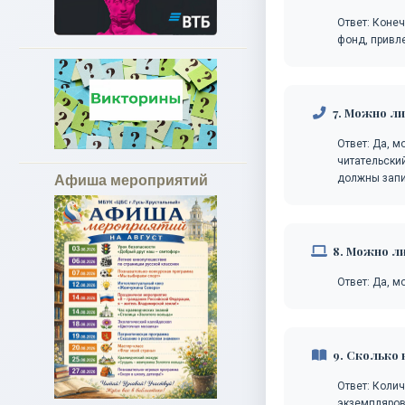
Ответ: Конеч
фонд, привл
7. Можно ли
Ответ: Да, м
читательский
должны запи
Афиша мероприятий
8. Можно ли
Ответ: Да, м
9. Сколько 
Ответ: Коли
экземпляров