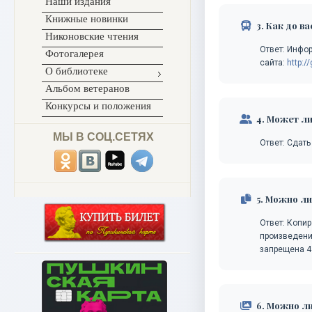
Наши издания
Книжные новинки
3. Как до в
Никоновские чтения
Ответ: Инфо
Фотогалерея
сайта:
http:/
О библиотеке
Альбом ветеранов
Конкурсы и положения
4. Может ли
МЫ В СОЦ.СЕТЯХ
Ответ: Сдать 
5. Можно ли
Ответ: Копир
произведени
запрещена 4
6. Можно л