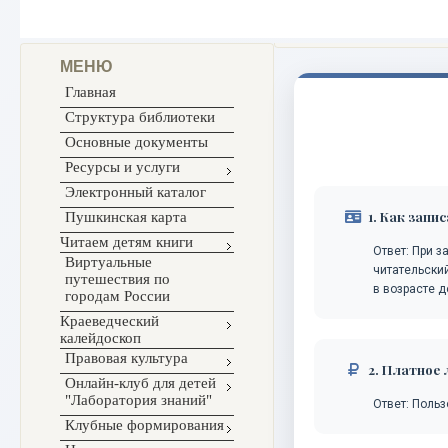
МЕНЮ
Главная
Структура библиотеки
Основные документы
Ресурсы и услуги
Электронный каталог
1. Как запи
Пушкинская карта
Читаем детям книги
Ответ: При з
Виртуальные
читательски
путешествия по
в возрасте 
городам России
Краеведческий
калейдоскоп
Правовая культура
2. Платное
Онлайн-клуб для детей
"Лаборатория знаний"
Ответ: Поль
Клубные формирования