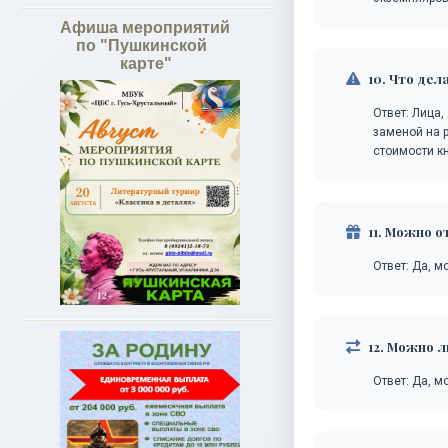
Афиша мероприятий
по "Пушкинской
карте"
10. Что дел
Ответ: Лица
заменой на 
стоимости кн
11. Можно о
Ответ: Да, м
12. Можно л
Ответ: Да, м